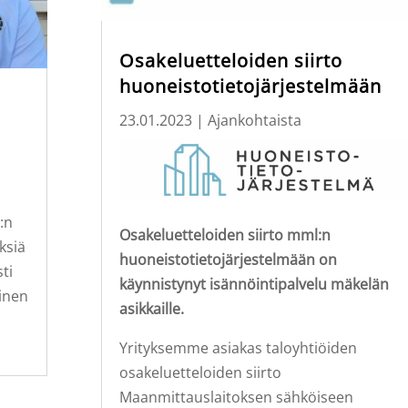
Osakeluetteloiden siirto
huoneistotietojärjestelmään
23.01.2023
|
Ajankohtaista
:n
Osakeluetteloiden siirto mml:n
ksiä
huoneistotietojärjestelmään on
ti
käynnistynyt isännöintipalvelu mäkelän
inen
asikkaille.
Yrityksemme asiakas taloyhtiöiden
osakeluetteloiden siirto
Maanmittauslaitoksen sähköiseen