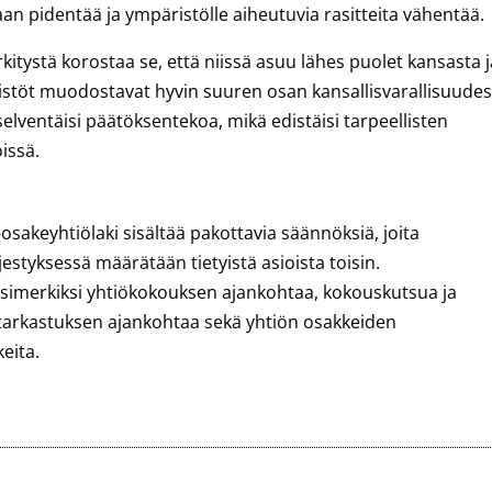
n pidentää ja ympäristölle aiheutuvia rasitteita vähentää.
tystä korostaa se, että niissä asuu lähes puolet kansasta j
stöt muodostavat hyvin suuren osan kansallisvarallisuudes
elventäisi päätöksentekoa, mikä edistäisi tarpeellisten
issä.
sakeyhtiölaki sisältää pakottavia säännöksiä, joita
estyksessä määrätään tietyistä asioista toisin.
simerkiksi yhtiökokouksen ajankohtaa, kokouskutsua ja
ilintarkastuksen ajankohtaa sekä yhtiön osakkeiden
eita.