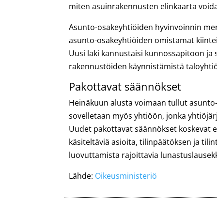
miten asuinrakennusten elinkaarta voidaa
Asunto-osakeyhtiöiden hyvinvoinnin merki
asunto-osakeyhtiöiden omistamat kiintei
Uusi laki kannustaisi kunnossapitoon ja s
rakennustöiden käynnistämistä taloyhtiö
Pakottavat säännökset
Heinäkuun alusta voimaan tullut asunto-o
sovelletaan myös yhtiöön, jonka yhtiöjärj
Uudet pakottavat säännökset koskevat e
käsiteltäviä asioita, tilinpäätöksen ja t
luovuttamista rajoittavia lunastuslausekk
Lähde:
Oikeusministeriö