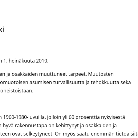
ki
n 1. heinäkuuta 2010.
den ja osakkaiden muuttuneet tarpeet. Muutosten
iömuotoisen asumisen turvallisuutta ja tehokkuutta sekä
oneistoistaan.
1960-1980-luvuilla, jolloin yli 60 prosenttia nykyisestä
n hyvä rakennustapa on kehittynyt ja osakkaiden ja
een ovat selkeytyneet. On myös saatu enemmän tietoa siit