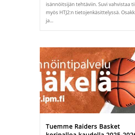
isännöitsijän tehtäviin. Suvi vahvistaa t
myös HTJ2:n tietojenkäsittelyssä. Osak
ja...
Tuemme Raiders Basket
koripalloa kaudella 2025-202