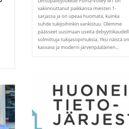
Lentopallojoukkue Puma-Volley M1 on
vakiinnuttanut paikkansa miesten 1-
sarjassa ja on upeaa huomata, kuinka
suhde tukijoihinkin vankistuu. Olemme
päässeet uusimaan useita debyyttikaudel
solmittuja tukijasopimuksia. Yksi näistä o
kasvava ja moderni järvenpääläinen...