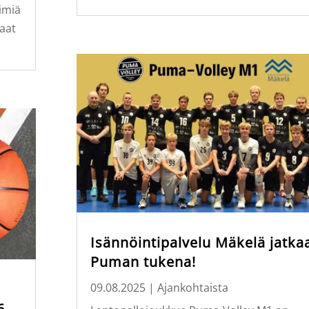
iimiä
kaat
Isännöintipalvelu Mäkelä jatka
Puman tukena!
09.08.2025
|
Ajankohtaista
6