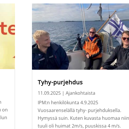
Tyhy-purjehdus
11.09.2025
|
Ajankohtaista
n
IPM:n henkilökunta 4.9.2025
u on
Vuosaarenselällä tyhy- purjehduksella.
elun
Hymyssä suin. Kuten kuvasta huomaa nii
tuuli oli huimat 2m/s, puuskissa 4 m/s.