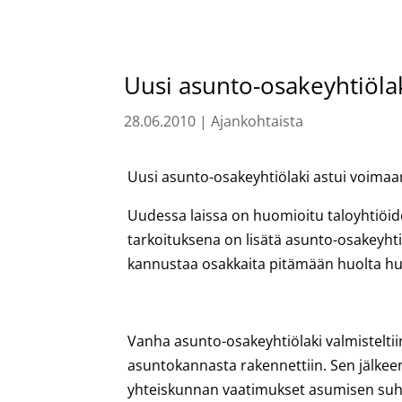
Uusi asunto-osakeyhtiöla
28.06.2010
|
Ajankohtaista
Uusi asunto-osakeyhtiölaki astui voimaa
Uudessa laissa on huomioitu taloyhtiöi
tarkoituksena on lisätä asunto-osakeyht
kannustaa osakkaita pitämään huolta hu
Vanha asunto-osakeyhtiölaki valmisteltiin 
asuntokannasta rakennettiin. Sen jälkee
yhteiskunnan vaatimukset asumisen suht