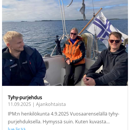
Tyhy-purjehdus
11.09.2025
|
Ajankohtaista
IPM:n henkilökunta 4.9.2025 Vuosaarenselällä tyhy-
purjehduksella. Hymyssä suin. Kuten kuvasta...
lue lisää