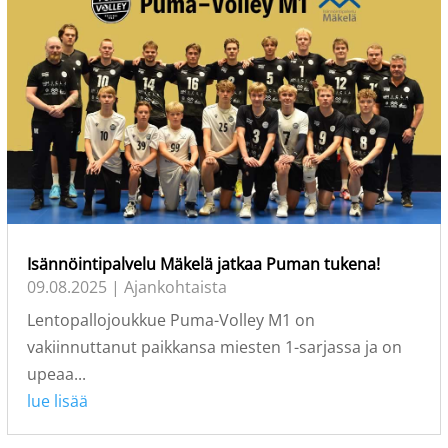
Isännöintipalvelu Mäkelä jatkaa Puman tukena!
09.08.2025
|
Ajankohtaista
Lentopallojoukkue Puma-Volley M1 on
vakiinnuttanut paikkansa miesten 1-sarjassa ja on
upeaa...
lue lisää