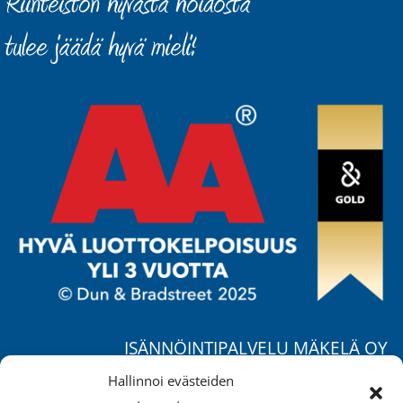
ISÄNNÖINTIPALVELU MÄKELÄ OY
Ruohorannantie 17 B,
Hallinnoi evästeiden
04400 Järvenpää