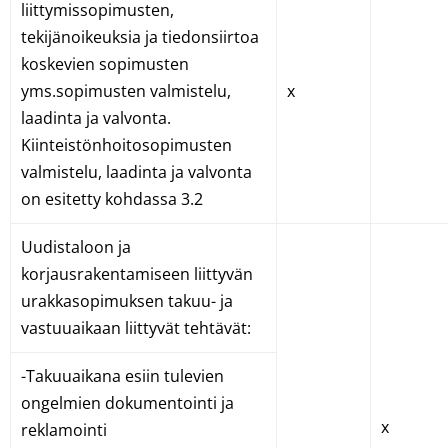
liittymissopimusten,
tekijänoikeuksia ja tiedonsiirtoa
koskevien sopimusten
yms.sopimusten valmistelu,
x
laadinta ja valvonta.
Kiinteistönhoitosopimusten
valmistelu, laadinta ja valvonta
on esitetty kohdassa 3.2
Uudistaloon ja
korjausrakentamiseen liittyvän
urakkasopimuksen takuu- ja
vastuuaikaan liittyvät tehtävät:
-Takuuaikana esiin tulevien
ongelmien dokumentointi ja
x
reklamointi