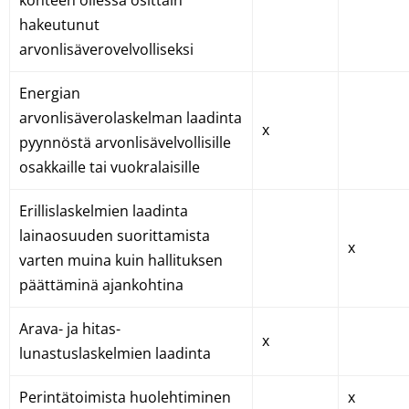
kohteen ollessa osittain
hakeutunut
arvonlisäverovelvolliseksi
Energian
arvonlisäverolaskelman laadinta
x
pyynnöstä arvonlisävelvollisille
osakkaille tai vuokralaisille
Erillislaskelmien laadinta
lainaosuuden suorittamista
x
varten muina kuin hallituksen
päättäminä ajankohtina
Arava- ja hitas-
x
lunastuslaskelmien laadinta
Perintätoimista huolehtiminen
x