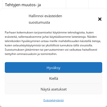
Tehtyjen muutos- ja
korjaustoimenpiteiden
x
Hallinnoi evästeiden
dokumentointi
suostumusta
Kiinteistöteknisen
Parhaan kokemuksen tarjoamiseksi käytämme teknologioita, kuten
kunnossapitosuunnitelman
evästeitä, tallentaaksemme ja/tai käyttääksemme laitetietoja. Näiden
x
tekniikoiden hyväksyminen antaa meille mahdollisuuden käsitellä tietoja,
(tekninen PTS, 5 vuotta)
kuten selauskäyttäytymistä tai yksilöllisiä tunnuksia tällä sivustolla.
laatiminen kustannusarvioineen
Suostumuksen jättäminen tai peruuttaminen voi vaikuttaa haitallisesti
tiettyihin ominaisuuksiin ja toimintoihin.
Korjausohjelman laatiminen
x
Hyväksy
Kiellä
3.4 KORJAUS- JA
Näytä asetukset
PERUSPARANNUSHANKKEET
Evästekäytäntö