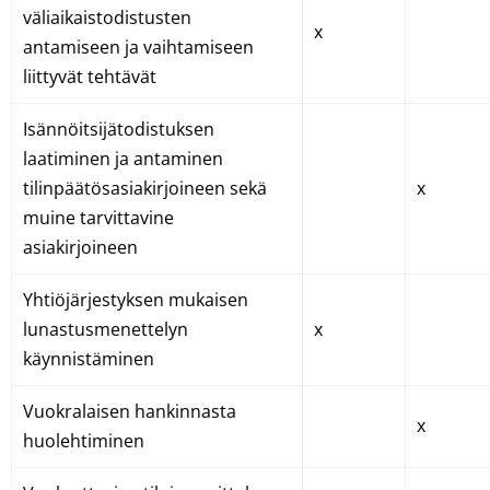
väliaikaistodistusten
x
antamiseen ja vaihtamiseen
liittyvät tehtävät
Isännöitsijätodistuksen
laatiminen ja antaminen
tilinpäätösasiakirjoineen sekä
x
muine tarvittavine
asiakirjoineen
Yhtiöjärjestyksen mukaisen
lunastusmenettelyn
x
käynnistäminen
Vuokralaisen hankinnasta
x
huolehtiminen