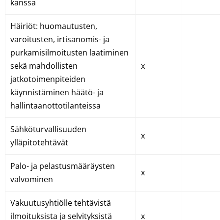
kanssa
Häiriöt: huomautusten,
varoitusten, irtisanomis- ja
purkamisilmoitusten laatiminen
sekä mahdollisten
x
jatkotoimenpiteiden
käynnistäminen häätö- ja
hallintaanottotilanteissa
Sähköturvallisuuden
x
ylläpitotehtävät
Palo- ja pelastusmääräysten
x
valvominen
Vakuutusyhtiölle tehtävistä
ilmoituksista ja selvityksistä
x