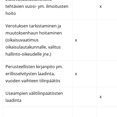
tehtävien vuosi- ym. ilmoitusten
x
hoito
Verotuksen tarkistaminen ja
muutoksenhaun hoitaminen
(oikaisuvaatimus
x
oikaisulautakunnalle, valitus
hallinto-oikeudelle jne.)
Perusteellisten kirjanpito ym.
erillisselvitysten laadinta,
x
vuoden vaihteen tilinpäätös
Useampien välitilinpäätösten
x
laadinta