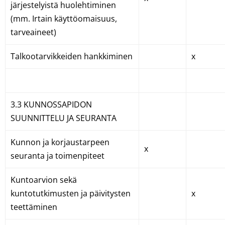
järjestelyistä huolehtiminen
(mm. Irtain käyttöomaisuus,
tarveaineet)
Talkootarvikkeiden hankkiminen
x
3.3 KUNNOSSAPIDON
SUUNNITTELU JA SEURANTA
Kunnon ja korjaustarpeen
x
seuranta ja toimenpiteet
Kuntoarvion sekä
kuntotutkimusten ja päivitysten
x
teettäminen