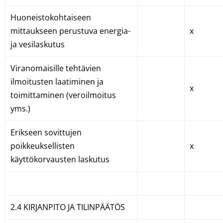
Huoneistokohtaiseen
mittaukseen perustuva energia-
x
ja vesilaskutus
Viranomaisille tehtävien
ilmoitusten laatiminen ja
x
toimittaminen (veroilmoitus
yms.)
Erikseen sovittujen
poikkeuksellisten
x
käyttökorvausten laskutus
2.4 KIRJANPITO JA TILINPÄÄTÖS