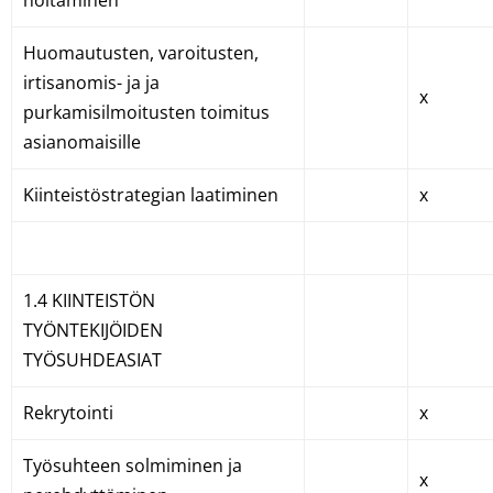
hoitaminen
Huomautusten, varoitusten,
irtisanomis- ja ja
x
purkamisilmoitusten toimitus
asianomaisille
Kiinteistöstrategian laatiminen
x
1.4 KIINTEISTÖN
TYÖNTEKIJÖIDEN
TYÖSUHDEASIAT
Rekrytointi
x
Työsuhteen solmiminen ja
x