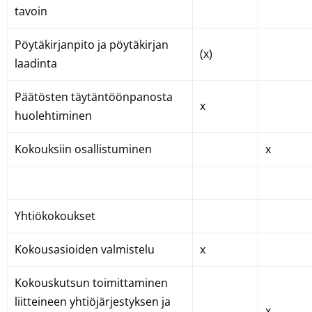
tavoin
Pöytäkirjanpito ja pöytäkirjan
(x)
laadinta
Päätösten täytäntöönpanosta
x
huolehtiminen
Kokouksiin osallistuminen
x
Yhtiökokoukset
Kokousasioiden valmistelu
x
Kokouskutsun toimittaminen
liitteineen yhtiöjärjestyksen ja
x