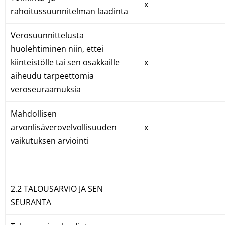
x
rahoitussuunnitelman laadinta
Verosuunnittelusta
huolehtiminen niin, ettei
kiinteistölle tai sen osakkaille
x
aiheudu tarpeettomia
veroseuraamuksia
Mahdollisen
arvonlisäverovelvollisuuden
x
vaikutuksen arviointi
2.2 TALOUSARVIO JA SEN
SEURANTA