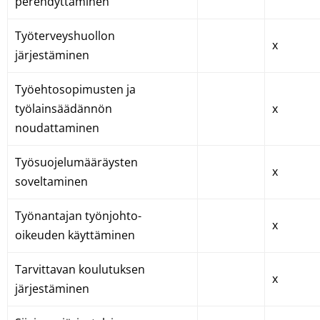
perehdyttäminen
Työterveyshuollon
x
järjestäminen
Työehtosopimusten ja
työlainsäädännön
x
noudattaminen
Työsuojelumääräysten
x
soveltaminen
Työnantajan työnjohto-
x
oikeuden käyttäminen
Tarvittavan koulutuksen
x
järjestäminen