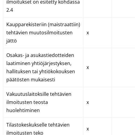
ilmoitukset on esitetty kohdassa
2.4
Kaupparekisteriin (maistraattiin)
tehtävien muutosilmoitusten
x
jättö
Osakas- ja asukastiedotteiden
laatiminen yhtiöjärjestyksen,
x
hallituksen tai yhtiökokouksen
päätösten mukaisesti
Vakuutuslaitoksille tehtävien
ilmoitusten teosta
x
huolehtiminen
Tilastokeskukselle tehtävien
x
ilmoitusten teko