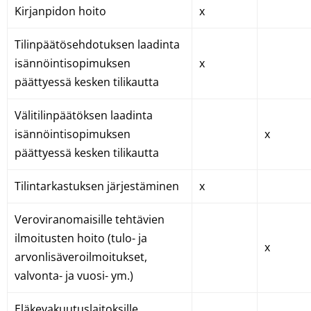
Kirjanpidon hoito
x
Tilinpäätösehdotuksen laadinta
isännöintisopimuksen
x
päättyessä kesken tilikautta
Välitilinpäätöksen laadinta
isännöintisopimuksen
x
päättyessä kesken tilikautta
Tilintarkastuksen järjestäminen
x
Veroviranomaisille tehtävien
ilmoitusten hoito (tulo- ja
x
arvonlisäveroilmoitukset,
valvonta- ja vuosi- ym.)
Eläkevakuutuslaitoksille