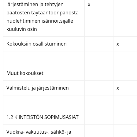
järjestäminen ja tehtyjen
x
päätösten täytääntöönpanosta
huolehtiminen isännöitsijälle
kuuluvin osin
Kokouksiin osallistuminen
x
Muut kokoukset
Valmistelu ja järjestäminen
x
1.2 KIINTEISTÖN SOPIMUSASIAT
Vuokra- vakuutus-, sähkö- ja