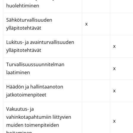
huolehtiminen
Sähköturvallisuuden
x
ylläpitotehtävät
Lukitus- ja avainturvallisuuden
x
ylläpitotehtävät
Turvallisuussuunnitelman
x
laatiminen
Häädön ja hallintaanoton
x
jatkotoimenpiteet
Vakuutus- ja
vahinkotapahtumiin liittyvien
x
muiden toimenpiteiden