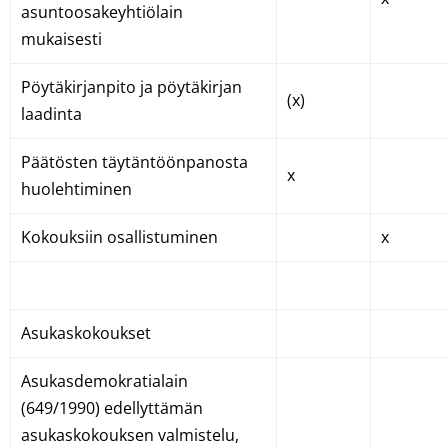
asuntoosakeyhtiölain
mukaisesti
Pöytäkirjanpito ja pöytäkirjan
(x)
laadinta
Päätösten täytäntöönpanosta
x
huolehtiminen
Kokouksiin osallistuminen
x
Asukaskokoukset
Asukasdemokratialain
(649/1990) edellyttämän
asukaskokouksen valmistelu,