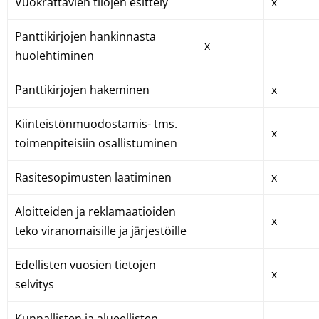
Vuokrattavien tilojen esittely
x
Panttikirjojen hankinnasta
x
huolehtiminen
Panttikirjojen hakeminen
x
Kiinteistönmuodostamis- tms.
x
toimenpiteisiin osallistuminen
Rasitesopimusten laatiminen
x
Aloitteiden ja reklamaatioiden
x
teko viranomaisille ja järjestöille
Edellisten vuosien tietojen
x
selvitys
Kunnallisten ja alueellisten