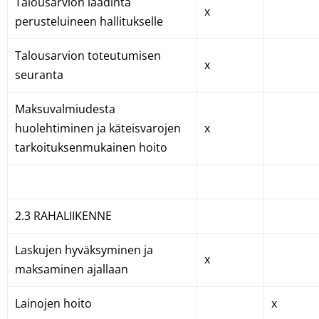
Talousarvion laadinta
x
perusteluineen hallitukselle
Talousarvion toteutumisen
x
seuranta
Maksuvalmiudesta
huolehtiminen ja käteisvarojen
x
tarkoituksenmukainen hoito
2.3 RAHALIIKENNE
Laskujen hyväksyminen ja
x
maksaminen ajallaan
Lainojen hoito
x