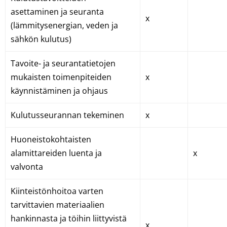
asettaminen ja seuranta
x
(lämmitysenergian, veden ja
sähkön kulutus)
Tavoite- ja seurantatietojen
mukaisten toimenpiteiden
x
käynnistäminen ja ohjaus
Kulutusseurannan tekeminen
x
Huoneistokohtaisten
alamittareiden luenta ja
x
valvonta
Kiinteistönhoitoa varten
tarvittavien materiaalien
hankinnasta ja töihin liittyvistä
x