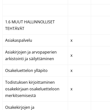
1.6 MUUT HALLINNOLLISET
TEHTÄVÄT
Asiakaspalvelu
x
Asiakirjojen ja arvopaperien
x
arkistointi ja säilyttäminen
Osakeluettelon ylläpito
x
Todistuksen kirjoittaminen
osakekirjaan osakeluetteloon
x
merkitsemisestä
Osakekirjojen ja