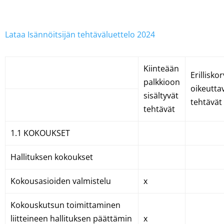
Lataa Isännöitsijän tehtäväluettelo 2024
Kiinteään
Erillisk
palkkioon
oikeutta
sisältyvät
tehtävät
tehtävät
1.1 KOKOUKSET
Hallituksen kokoukset
Kokousasioiden valmistelu
x
Kokouskutsun toimittaminen
liitteineen hallituksen päättämin
x