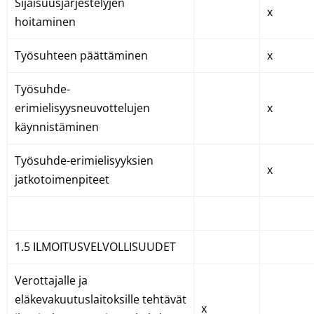
Sijaisuusjärjestelyjen
x
hoitaminen
Työsuhteen päättäminen
x
Työsuhde-
erimielisyysneuvottelujen
x
käynnistäminen
Työsuhde-erimielisyyksien
x
jatkotoimenpiteet
1.5 ILMOITUSVELVOLLISUUDET
Verottajalle ja
eläkevakuutuslaitoksille tehtävät
x