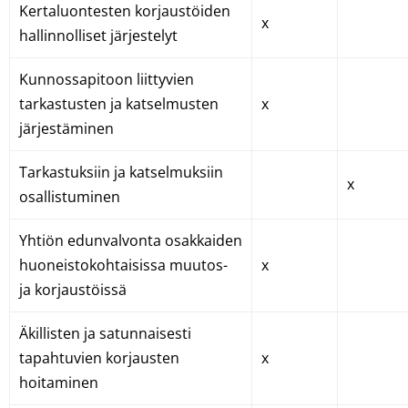
Kertaluontesten korjaustöiden
x
hallinnolliset järjestelyt
Kunnossapitoon liittyvien
tarkastusten ja katselmusten
x
järjestäminen
Tarkastuksiin ja katselmuksiin
x
osallistuminen
Yhtiön edunvalvonta osakkaiden
huoneistokohtaisissa muutos-
x
ja korjaustöissä
Äkillisten ja satunnaisesti
tapahtuvien korjausten
x
hoitaminen