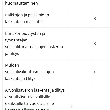
huomauttaminen
Palkkojen ja palkkioiden
x
laskenta ja maksatus
Ennakonpidätysten ja
työnantajan
x
sosiaaliturvamaksujen laskenta
ja tilitys
Muiden
sosiaalivakuutusmaksujen
x
laskenta ja tilitys
Arvonlisäveron laskenta ja tilitys
arvonlisäverovelvollisille
osakkaille tai vuokralaisille
x