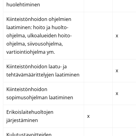
huolehtiminen
Kiinteistönhoidon ohjelmien
laatiminen: hoito ja huolto-
ohjelma, ulkoalueiden hoito-
x
ohjelma, siivousohjelma,
vartiointiohjelma ym.
Kiinteistönhoidon laatu- ja
x
tehtävämäärittelyjen laatiminen
Kiinteistönhoidon
x
sopimusohjelman laatiminen
Erikoislaitehuoltojen
x
järjestäminen
Kulutustavoitteiden