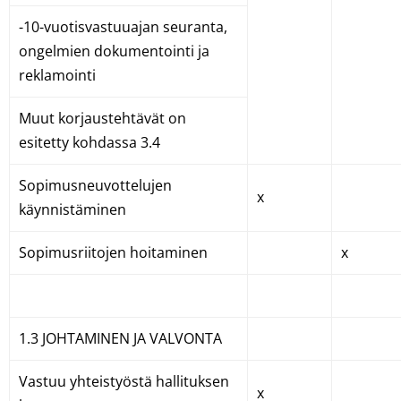
-10-vuotisvastuuajan seuranta,
ongelmien dokumentointi ja
reklamointi
Muut korjaustehtävät on
esitetty kohdassa 3.4
Sopimusneuvottelujen
x
käynnistäminen
Sopimusriitojen hoitaminen
x
1.3 JOHTAMINEN JA VALVONTA
Vastuu yhteistyöstä hallituksen
x