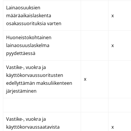
Lainaosuuksien
määräaikaislaskenta
x
osakassuorituksia varten
Huoneistokohtainen
lainaosuuslaskelma
x
pyydettäessä
Vastike-, vuokra ja
käyttökorvaussuoritusten
x
edellyttämän maksuliikenteen
järjestäminen
Vastike-, vuokra ja
käyttökorvaussaatavista
x