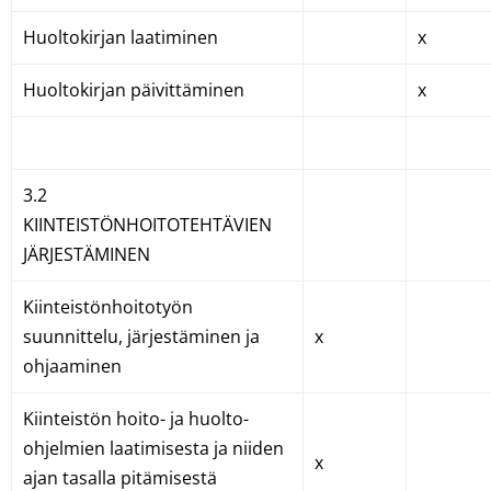
Huoltokirjan laatiminen
x
Huoltokirjan päivittäminen
x
3.2
KIINTEISTÖNHOITOTEHTÄVIEN
JÄRJESTÄMINEN
Kiinteistönhoitotyön
suunnittelu, järjestäminen ja
x
ohjaaminen
Kiinteistön hoito- ja huolto-
ohjelmien laatimisesta ja niiden
x
ajan tasalla pitämisestä