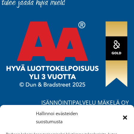
ISÄNNÖINTIPALVELU MÄKELÄ OY
Ruohorannantie 17 B,
Hallinnoi evästeiden
04400 Järvenpää
suostumusta
Puh.
040 557 1725
/ Mika