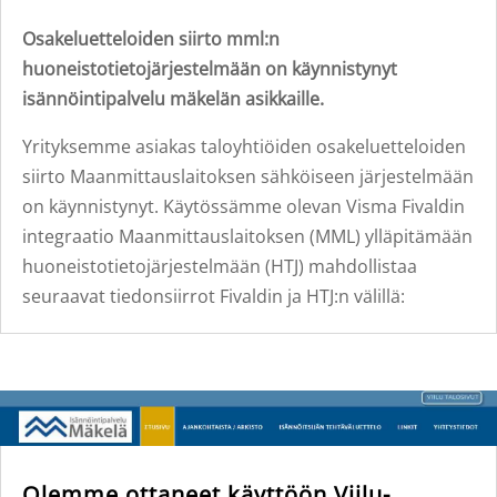
Osakeluetteloiden siirto mml:n
huoneistotietojärjestelmään on käynnistynyt
isännöintipalvelu mäkelän asikkaille.
Yrityksemme asiakas taloyhtiöiden osakeluetteloiden
siirto Maanmittauslaitoksen sähköiseen järjestelmään
on käynnistynyt. Käytössämme olevan Visma Fivaldin
integraatio Maanmittauslaitoksen (MML) ylläpitämään
huoneistotietojärjestelmään (HTJ) mahdollistaa
seuraavat tiedonsiirrot Fivaldin ja HTJ:n välillä:
Olemme ottaneet käyttöön Viilu-