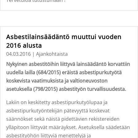
Tervetuloa tutustumaan !
Asbestilainsäädäntö muuttui vuoden
2016 alusta
04.03.2016
|
Ajankohtaista
Nykyinen asbestitöihin liittyvä lainsäädäntö korvattiin
uudella lailla (684/2015) eräistä asbestipurkutyötä
koskevista vaatimuksista ja valtioneuvoston
asetuksella (798/2015) asbestityön turvallisuudesta.
Lakiin on keskitetty asbestipurkutyölupaa ja
asbestipurkutyöntekijän pätevyyttä koskevat
säännökset sekä näistä pidettävien rekistereiden
ylläpitoon liittyvät määräykset. Asetuksella säädetään
asbestityöhön liittyviä menettelyjä ja