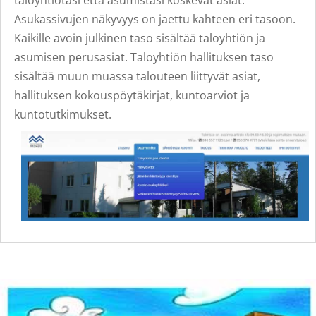
taloyhtiötäsi että asumistasi koskevat asiat.
Asukassivujen näkyvyys on jaettu kahteen eri tasoon.
Kaikille avoin julkinen taso sisältää taloyhtiön ja
asumisen perusasiat. Taloyhtiön hallituksen taso
sisältää muun muassa talouteen liittyvät asiat,
hallituksen kokouspöytäkirjat, kuntoarviot ja
kuntotutkimukset.