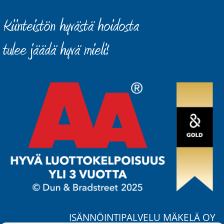
ISÄNNÖINTIPALVELU MÄKELÄ OY