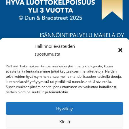
ISÄNNÖINTIPALVELU MÄKELÄ OY
Ruohorannantie 17 B,
Hallinnoi evästeiden
04400 Järvenpää
suostumusta
Puh.
040 557 1725
/ Mika
Parhaan kokemuksen tarjoamiseksi käytämme teknologioita, kuten
Puh.
050 370 4777
/ Jukka
evästeitä, tallentaaksemme ja/tai käyttääksemme laitetietoja. Näiden
Puh.
040 658 2549
/ Suvi
tekniikoiden hyväksyminen antaa meille mahdollisuuden käsitellä tietoja,
kuten selauskäyttäytymistä tai yksilöllisiä tunnuksia tällä sivustolla.
mika.makela@ipm.fi
Suostumuksen jättäminen tai peruuttaminen voi vaikuttaa haitallisesti
tiettyihin ominaisuuksiin ja toimintoihin.
AVOINNA:
Ma-pe klo 9-16
Hyväksy
sekä sopimuksen mukaan
Kiellä
REKISTERISELOSTE