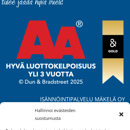
ISÄNNÖINTIPALVELU MÄKELÄ OY
Ruohorannantie 17 B,
Hallinnoi evästeiden
04400 Järvenpää
suostumusta
Puh.
040 557 1725
/ Mika