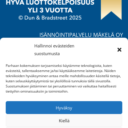
ISÄNNÖINTIPALVELU MÄKELÄ OY
Ruohorannantie 17 B,
Hallinnoi evästeiden
04400 Järvenpää
suostumusta
Puh.
040 557 1725
/ Mika
Parhaan kokemuksen tarjoamiseksi käytämme teknologioita, kuten
Puh.
050 370 4777
/ Jukka
evästeitä, tallentaaksemme ja/tai käyttääksemme laitetietoja. Näiden
Puh.
040 658 2549
/ Suvi
tekniikoiden hyväksyminen antaa meille mahdollisuuden käsitellä tietoja,
kuten selauskäyttäytymistä tai yksilöllisiä tunnuksia tällä sivustolla.
mika.makela@ipm.fi
Suostumuksen jättäminen tai peruuttaminen voi vaikuttaa haitallisesti
tiettyihin ominaisuuksiin ja toimintoihin.
AVOINNA:
Ma-pe klo 9-16
Hyväksy
sekä sopimuksen mukaan
Kiellä
REKISTERISELOSTE