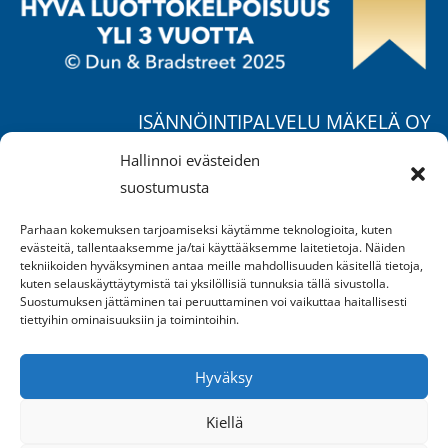
ISÄNNÖINTIPALVELU MÄKELÄ OY
Ruohorannantie 17 B,
Hallinnoi evästeiden
04400 Järvenpää
suostumusta
Puh.
040 557 1725
/ Mika
Parhaan kokemuksen tarjoamiseksi käytämme teknologioita, kuten
Puh.
050 370 4777
/ Jukka
evästeitä, tallentaaksemme ja/tai käyttääksemme laitetietoja. Näiden
Puh.
040 658 2549
/ Suvi
tekniikoiden hyväksyminen antaa meille mahdollisuuden käsitellä tietoja,
kuten selauskäyttäytymistä tai yksilöllisiä tunnuksia tällä sivustolla.
mika.makela@ipm.fi
Suostumuksen jättäminen tai peruuttaminen voi vaikuttaa haitallisesti
tiettyihin ominaisuuksiin ja toimintoihin.
AVOINNA:
Ma-pe klo 9-16
Hyväksy
sekä sopimuksen mukaan
Kiellä
REKISTERISELOSTE