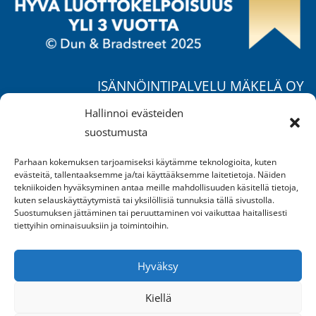
ISÄNNÖINTIPALVELU MÄKELÄ OY
Ruohorannantie 17 B,
Hallinnoi evästeiden
04400 Järvenpää
suostumusta
Puh.
040 557 1725
/ Mika
Parhaan kokemuksen tarjoamiseksi käytämme teknologioita, kuten
Puh.
050 370 4777
/ Jukka
evästeitä, tallentaaksemme ja/tai käyttääksemme laitetietoja. Näiden
Puh.
040 658 2549
/ Suvi
tekniikoiden hyväksyminen antaa meille mahdollisuuden käsitellä tietoja,
kuten selauskäyttäytymistä tai yksilöllisiä tunnuksia tällä sivustolla.
mika.makela@ipm.fi
Suostumuksen jättäminen tai peruuttaminen voi vaikuttaa haitallisesti
tiettyihin ominaisuuksiin ja toimintoihin.
AVOINNA:
Ma-pe klo 9-16
Hyväksy
sekä sopimuksen mukaan
Kiellä
REKISTERISELOSTE