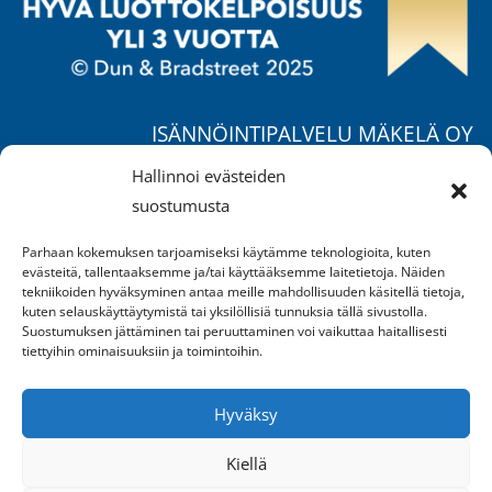
ISÄNNÖINTIPALVELU MÄKELÄ OY
Ruohorannantie 17 B,
Hallinnoi evästeiden
04400 Järvenpää
suostumusta
Puh.
040 557 1725
/ Mika
Parhaan kokemuksen tarjoamiseksi käytämme teknologioita, kuten
Puh.
050 370 4777
/ Jukka
evästeitä, tallentaaksemme ja/tai käyttääksemme laitetietoja. Näiden
Puh.
040 658 2549
/ Suvi
tekniikoiden hyväksyminen antaa meille mahdollisuuden käsitellä tietoja,
kuten selauskäyttäytymistä tai yksilöllisiä tunnuksia tällä sivustolla.
mika.makela@ipm.fi
Suostumuksen jättäminen tai peruuttaminen voi vaikuttaa haitallisesti
tiettyihin ominaisuuksiin ja toimintoihin.
AVOINNA:
Ma-pe klo 9-16
Hyväksy
sekä sopimuksen mukaan
Kiellä
REKISTERISELOSTE