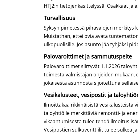
HTJ2:n tietojenkäsittelyssä. Osakkaat ja 
Turvallisuus
Syksyn pimetessä pihavalojen merkitys ko
Muistathan, ettei ovia avata tuntemattom
ulkopuolisille. Jos asunto jää tyhjäksi pi
Palovaroittimet ja sammutuspeite
Palovaroittimet siirtyvät 1.1.2026 taloy
toimesta valmistajan ohjeiden mukaan, ell
jokaisesta asunnosta sijoitettuna sellais
Vesikalusteet, vesipostit ja taloyhti
Ilmoittakaa rikkinäisistä vesikalusteista 
taloyhtiölle merkittäviä remontti- ja en
vikaantumisesta tulee tehdä ilmoitus isä
Vesipostien sulkuventtiilit tulee sulkea j