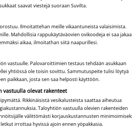
asukkaat saavat viestejä suoraan Suvilta.
rostuu. Ilmoitattehan meille vikaantuneista valaisimista.
ille. Mahdollisia rappukäytäväovien ovikoodeja ei saa jakaa
demmäksi aikaa, ilmoitathan siitä naapurillesi.
htiön vastuulle. Palovaroittimien testaus tehdään asukkaan
ei yhtiössä ole toisin sovittu. Sammutuspeite tulisi löytyä
een paikkaan, josta sen saa helposti käyttöön.
ön vastuulla olevat rakenteet
viipymättä. Rikkinäisistä vesikalusteista saattaa aiheutua
ergiakustannuksia. Taloyhtiön vastuulla olevien rakenteiden
nnöitsijälle välittömästi korjauskustannusten minimoimiseks
a letkut irrottaa hyvissä ajoin ennen yöpakkasia.