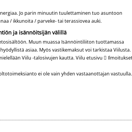
ergiaa. Jo parin minuutin tuulettaminen tuo asuntoon
unaa / ikkunoita / parveke- tai terassiovea auki.
tiön ja isännöitsijän välillä
tietosisältöön. Muun muassa Isännöintiliiton tuottamassa
yödyllistä asiaa. Myös vastikemaksut voi tarkistaa Viilusta.
lellään Viilu -talosivujen kautta. Viilu etusivu  Ilmoitukset
ltotoimeksianto ei ole vain yhden vastaanottajan vastuulla.