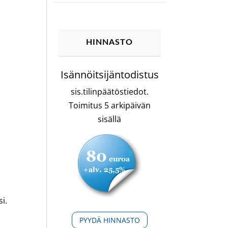
HINNASTO
Isännöitsijäntodistus
sis.tilinpäätöstiedot.
Toimitus 5 arkipäivän
sisällä
i.
PYYDÄ HINNASTO