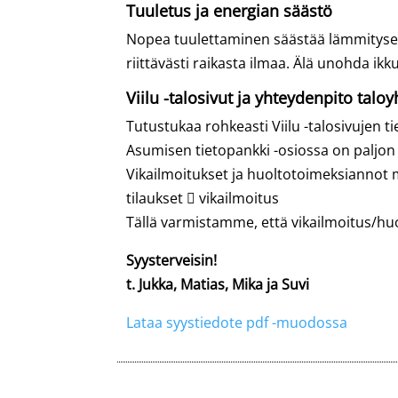
Tuuletus ja energian säästö
Nopea tuulettaminen säästää lämmitysen
riittävästi raikasta ilmaa. Älä unohda ikk
Viilu -talosivut ja yhteydenpito taloyh
Tutustukaa rohkeasti Viilu -talosivujen 
Asumisen tietopankki -osiossa on paljon h
Vikailmoitukset ja huoltotoimeksiannot mie
tilaukset  vikailmoitus
Tällä varmistamme, että vikailmoitus/huo
Syysterveisin!
t. Jukka, Matias, Mika ja Suvi
Lataa syystiedote pdf -muodossa