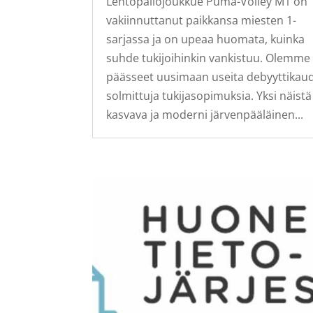
Lentopallojoukkue Puma-Volley M1 on
vakiinnuttanut paikkansa miesten 1-
sarjassa ja on upeaa huomata, kuinka
suhde tukijoihinkin vankistuu. Olemme
päässeet uusimaan useita debyyttikaud
solmittuja tukijasopimuksia. Yksi näistä
kasvava ja moderni järvenpääläinen...