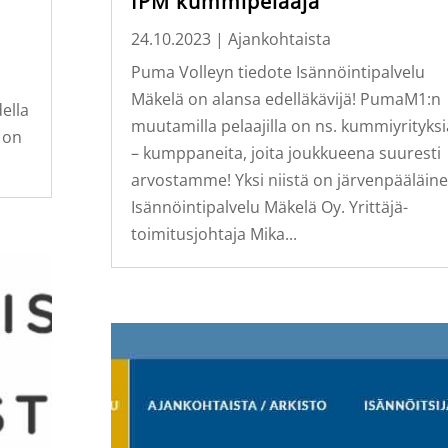
IPM kummipelaaja
24.10.2023
|
Ajankohtaista
Puma Volleyn tiedote Isännöintipalvelu
Mäkelä on alansa edelläkävijä! PumaM1:n
ella
muutamilla pelaajilla on ns. kummiyrityksi
 on
– kumppaneita, joita joukkueena suuresti
arvostamme! Yksi niistä on järvenpääläin
Isännöintipalvelu Mäkelä Oy. Yrittäjä-
toimitusjohtaja Mika...