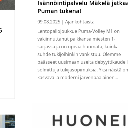
Isännöintipalvelu Mäkelä jatka
Puman tukena!
09.08.2025
|
Ajankohtaista
6
Lentopallojoukkue Puma-Volley M1 on
vakiinnuttanut paikkansa miesten 1-
sarjassa ja on upeaa huomata, kuinka
suhde tukijoihinkin vankistuu. Olemme
päässeet uusimaan useita debyyttikaudel
solmittuja tukijasopimuksia. Yksi näistä o
kasvava ja moderni järvenpääläinen...