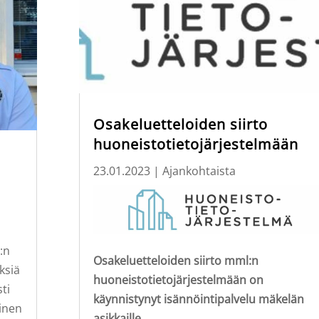
Osakeluetteloiden siirto
huoneistotietojärjestelmään
23.01.2023
|
Ajankohtaista
:n
Osakeluetteloiden siirto mml:n
ksiä
huoneistotietojärjestelmään on
ti
käynnistynyt isännöintipalvelu mäkelän
inen
asikkaille.