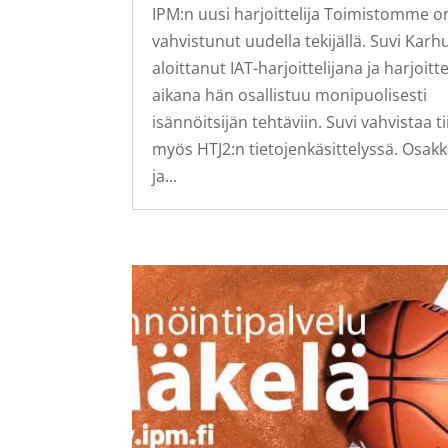
IPM:n uusi harjoittelija Toimistomme o
vahvistunut uudella tekijällä. Suvi Karh
aloittanut IAT-harjoittelijana ja harjoitt
aikana hän osallistuu monipuolisesti
isännöitsijän tehtäviin. Suvi vahvistaa t
myös HTJ2:n tietojenkäsittelyssä. Osak
ja...