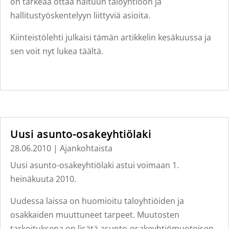
on tärkeää ottaa haltuun taloyhtiöön ja
hallitustyöskentelyyn liittyviä asioita.
Kiinteistölehti julkaisi tämän artikkelin kesäkuussa ja
sen voit nyt lukea täältä.
Uusi asunto-osakeyhtiölaki
28.06.2010
|
Ajankohtaista
Uusi asunto-osakeyhtiölaki astui voimaan 1.
heinäkuuta 2010.
Uudessa laissa on huomioitu taloyhtiöiden ja
osakkaiden muuttuneet tarpeet. Muutosten
tarkoituksena on lisätä asunto-osakeyhtiömuotoisen