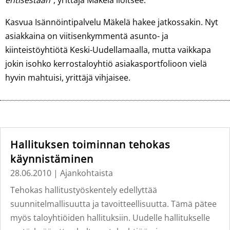
entisestään
”, yrittäjä Mäkelä iloitsee.
Kasvua Isännöintipalvelu Mäkelä hakee jatkossakin. Nyt
asiakkaina on viitisenkymmentä asunto- ja
kiinteistöyhtiötä Keski-Uudellamaalla, mutta vaikkapa
jokin isohko kerrostaloyhtiö asiakasportfolioon vielä
hyvin mahtuisi, yrittäjä vihjaisee.
Hallituksen toiminnan tehokas
käynnistäminen
28.06.2010
|
Ajankohtaista
Tehokas hallitustyöskentely edellyttää
suunnitelmallisuutta ja tavoitteellisuutta. Tämä pätee
myös taloyhtiöiden hallituksiin. Uudelle hallitukselle