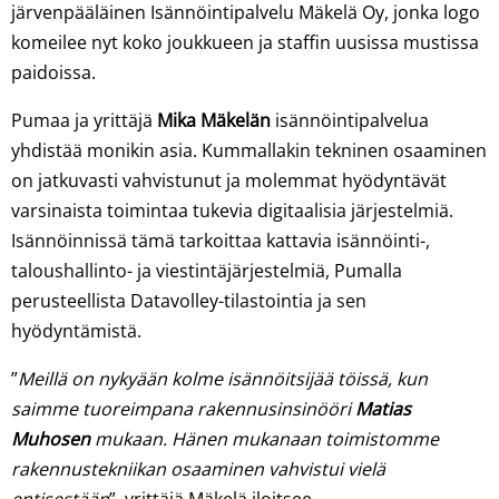
järvenpääläinen Isännöintipalvelu Mäkelä Oy, jonka logo
komeilee nyt koko joukkueen ja staffin uusissa mustissa
paidoissa.
Pumaa ja yrittäjä
Mika Mäkelän
isännöintipalvelua
yhdistää monikin asia. Kummallakin tekninen osaaminen
on jatkuvasti vahvistunut ja molemmat hyödyntävät
varsinaista toimintaa tukevia digitaalisia järjestelmiä.
Isännöinnissä tämä tarkoittaa kattavia isännöinti-,
taloushallinto- ja viestintäjärjestelmiä, Pumalla
perusteellista Datavolley-tilastointia ja sen
hyödyntämistä.
”
Meillä on nykyään kolme isännöitsijää töissä, kun
saimme tuoreimpana rakennusinsinööri
Matias
Muhosen
mukaan. Hänen mukanaan toimistomme
rakennustekniikan osaaminen vahvistui vielä