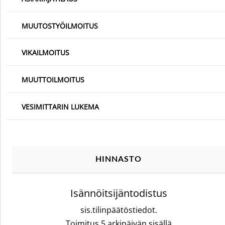
MUUTOSTYÖILMOITUS
VIKAILMOITUS
MUUTTOILMOITUS
VESIMITTARIN LUKEMA
HINNASTO
Isännöitsijäntodistus
sis.tilinpäätöstiedot.
Toimitus 5 arkipäivän sisällä