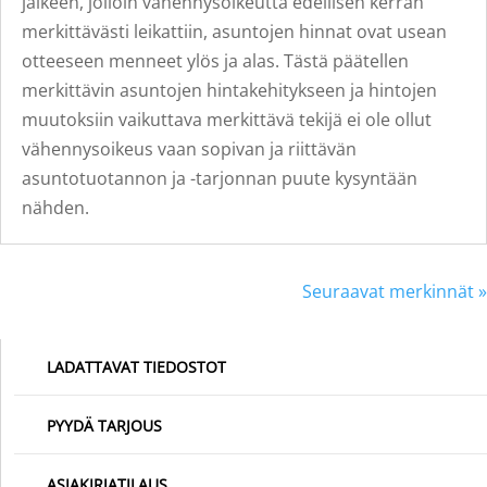
jälkeen, jolloin vähennysoikeutta edellisen kerran
merkittävästi leikattiin, asuntojen hinnat ovat usean
otteeseen menneet ylös ja alas. Tästä päätellen
merkittävin asuntojen hintakehitykseen ja hintojen
muutoksiin vaikuttava merkittävä tekijä ei ole ollut
vähennysoikeus vaan sopivan ja riittävän
asuntotuotannon ja -tarjonnan puute kysyntään
nähden.
Seuraavat merkinnät »
LADATTAVAT TIEDOSTOT
PYYDÄ TARJOUS
ASIAKIRJATILAUS